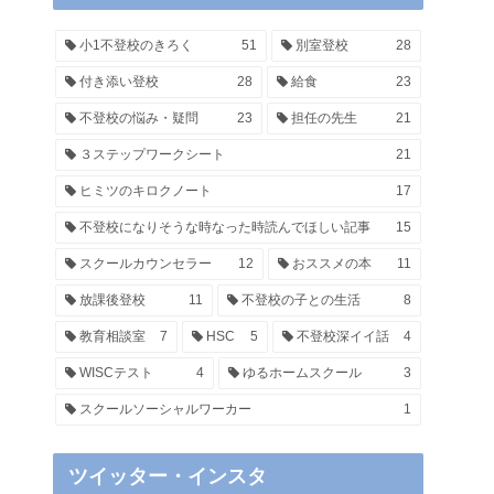
小1不登校のきろく
51
別室登校
28
付き添い登校
28
給食
23
不登校の悩み・疑問
23
担任の先生
21
３ステップワークシート
21
ヒミツのキロクノート
17
不登校になりそうな時なった時読んでほしい記事
15
スクールカウンセラー
12
おススメの本
11
放課後登校
11
不登校の子との生活
8
教育相談室
7
HSC
5
不登校深イイ話
4
WISCテスト
4
ゆるホームスクール
3
スクールソーシャルワーカー
1
ツイッター・インスタ