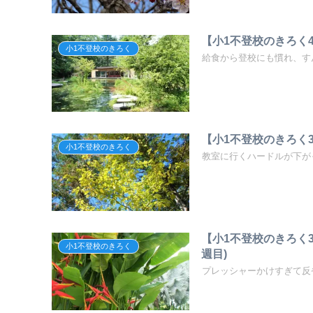
【小1不登校のきろく4
小1不登校のきろく
給食から登校にも慣れ、すんな
【小1不登校のきろく3
小1不登校のきろく
教室に行くハードルが下がって
【小1不登校のきろく3
小1不登校のきろく
週目)
プレッシャーかけすぎて反省の