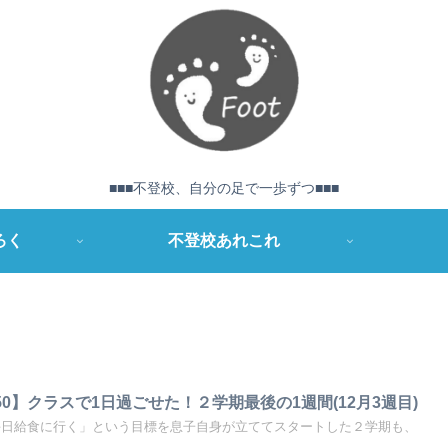
■■■不登校、自分の足で一歩ずつ■■■
ろく
不登校あれこれ
0】クラスで1日過ごせた！２学期最後の1週間(12月3週目)
毎日給食に行く」という目標を息子自身が立ててスタートした２学期も、