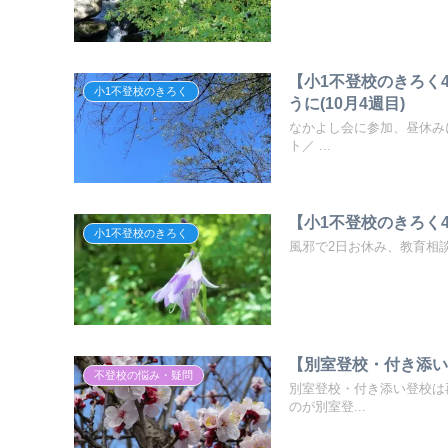
【小1不登校のきろく
小1不登校のきろく
うに(10月4週目)
なかよし会に参加、昼休み
ト／ ...
【小1不登校のきろく4
小1不登校のきろく
風邪で2日お休み、教育相談
【別室登校・付き添
不登校の悩み・疑問
別室登校・付き添い登校は
のが別室登...