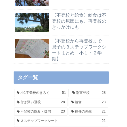
【不登校と給食】給食は不
登校の原因にも、再登校の
きっかけにも
【不登校から再登校まで
息子の３ステップワークシ
ートまとめ 小１・２学
期】
タグ一覧
小1不登校のきろく
51
別室登校
28
付き添い登校
28
給食
23
不登校の悩み・疑問
23
担任の先生
21
３ステップワークシート
21