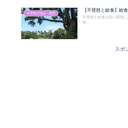
【不登校と給食】給
不登校の悩み・疑問
不登校と給食は深い関係に
好...
スポ