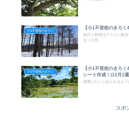
【小1不登校のきろく4
小1不登校のきろく
毎日１時間はクラスに参加
なった息...
【小1不登校のきろく
小1不登校のきろく
シート作成！(12月1週
授業にだいぶ出られるように
スポ