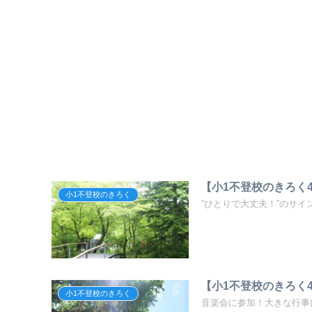
【小1不登校のきろく4
小1不登校のきろく
”ひとりで大丈夫！”のサイン
【小1不登校のきろく4
小1不登校のきろく
音楽会に参加！大きな行事に