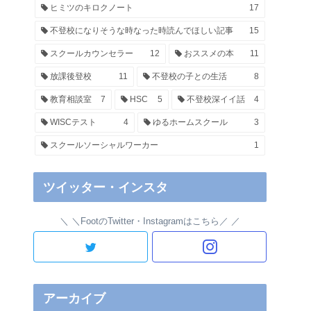
ヒミツのキロクノート
17
不登校になりそうな時なった時読んでほしい記事
15
スクールカウンセラー
12
おススメの本
11
放課後登校
11
不登校の子との生活
8
教育相談室
7
HSC
5
不登校深イイ話
4
WISCテスト
4
ゆるホームスクール
3
スクールソーシャルワーカー
1
ツイッター・インスタ
＼FootのTwitter・Instagramはこちら／
アーカイブ