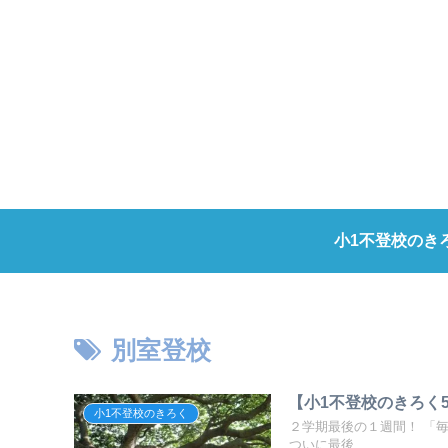
小1不登校のき
別室登校
【小1不登校のきろく5
小1不登校のきろく
２学期最後の１週間！ 「
ついに最後...