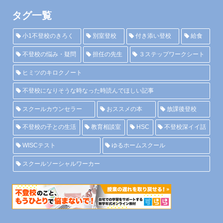
タグ一覧
小1不登校のきろく
別室登校
付き添い登校
給食
不登校の悩み・疑問
担任の先生
３ステップワークシート
ヒミツのキロクノート
不登校になりそうな時なった時読んでほしい記事
スクールカウンセラー
おススメの本
放課後登校
不登校の子との生活
教育相談室
HSC
不登校深イイ話
WISCテスト
ゆるホームスクール
スクールソーシャルワーカー