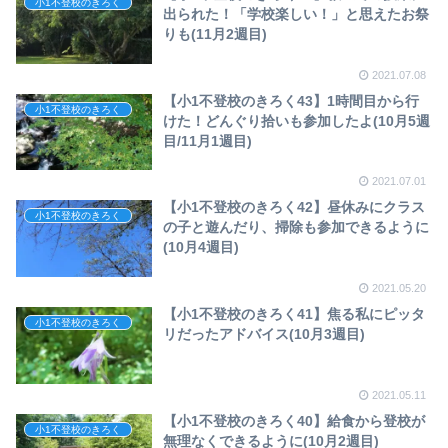
小1不登校のきろく
出られた！「学校楽しい！」と思えたお祭
りも(11月2週目)
2021.07.08
【小1不登校のきろく43】1時間目から行
小1不登校のきろく
けた！どんぐり拾いも参加したよ(10月5週
目/11月1週目)
2021.07.01
【小1不登校のきろく42】昼休みにクラス
小1不登校のきろく
の子と遊んだり、掃除も参加できるように
(10月4週目)
2021.05.20
【小1不登校のきろく41】焦る私にピッタ
小1不登校のきろく
リだったアドバイス(10月3週目)
2021.05.11
【小1不登校のきろく40】給食から登校が
小1不登校のきろく
無理なくできるように(10月2週目)