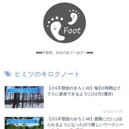
■■■不登校、自分の足で一歩ずつ■■■
ヒミツのキロクノート
【小1不登校のきろく49】毎日1時間はク
小1不登校のきろく
ラスに参加できるように(12月2週目)
2022.02.20
【小1不登校のきろく48】授業にだいぶ出
小1不登校のきろく
られるようになったので新しいワークシー