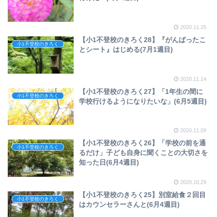
2020.11.25
【小1不登校のきろく28】『がんばったこ
小1不登校のきろく
とシート』はじめる(7月1週目)
2020.11.14
【小1不登校のきろく27】「1年生の間に
小1不登校のきろく
学校行けるようになりたいな」(6月5週目)
2020.11.09
【小1不登校のきろく26】「学校の前を通
小1不登校のきろく
るだけ」子ども自身に聞くことの大切さを
知った日(6月4週目)
2020.10.29
【小1不登校のきろく25】別室給食２回目
小1不登校のきろく
はカウンセラーさんと(6月4週目)