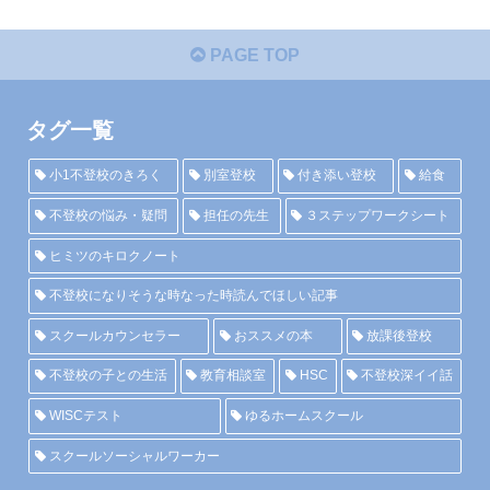
PAGE TOP
タグ一覧
小1不登校のきろく
別室登校
付き添い登校
給食
不登校の悩み・疑問
担任の先生
３ステップワークシート
ヒミツのキロクノート
不登校になりそうな時なった時読んでほしい記事
スクールカウンセラー
おススメの本
放課後登校
不登校の子との生活
教育相談室
HSC
不登校深イイ話
WISCテスト
ゆるホームスクール
スクールソーシャルワーカー