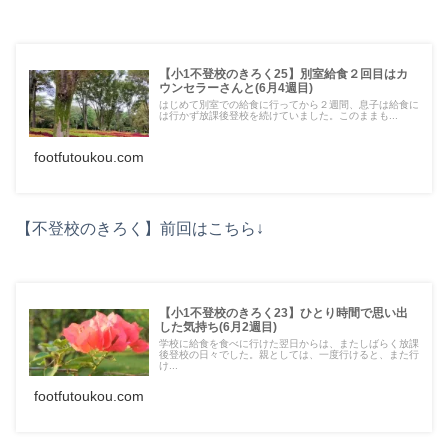
【小1不登校のきろく25】別室給食２回目はカ
ウンセラーさんと(6月4週目)
はじめて別室での給食に行ってから２週間、息子は給食に
は行かず放課後登校を続けていました。このままも...
footfutoukou.com
【不登校のきろく】前回はこちら↓
【小1不登校のきろく23】ひとり時間で思い出
した気持ち(6月2週目)
学校に給食を食べに行けた翌日からは、またしばらく放課
後登校の日々でした。親としては、一度行けると、また行
け...
footfutoukou.com