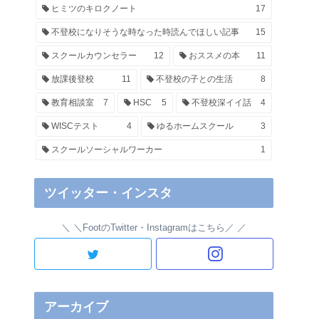
ヒミツのキロクノート
17
不登校になりそうな時なった時読んでほしい記事
15
スクールカウンセラー
12
おススメの本
11
放課後登校
11
不登校の子との生活
8
教育相談室
7
HSC
5
不登校深イイ話
4
WISCテスト
4
ゆるホームスクール
3
スクールソーシャルワーカー
1
ツイッター・インスタ
＼FootのTwitter・Instagramはこちら／
アーカイブ