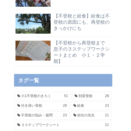
【不登校と給食】給食は不
登校の原因にも、再登校の
きっかけにも
【不登校から再登校まで
息子の３ステップワークシ
ートまとめ 小１・２学
期】
タグ一覧
小1不登校のきろく
51
別室登校
28
付き添い登校
28
給食
23
不登校の悩み・疑問
23
担任の先生
21
３ステップワークシート
21