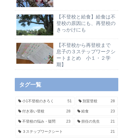
【不登校と給食】給食は不
登校の原因にも、再登校の
きっかけにも
【不登校から再登校まで
息子の３ステップワークシ
ートまとめ 小１・２学
期】
タグ一覧
小1不登校のきろく
51
別室登校
28
付き添い登校
28
給食
23
不登校の悩み・疑問
23
担任の先生
21
３ステップワークシート
21