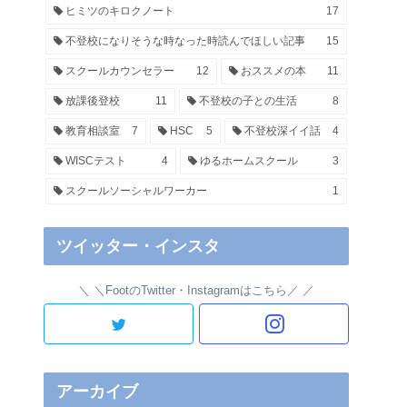
ヒミツのキロクノート
17
不登校になりそうな時なった時読んでほしい記事
15
スクールカウンセラー
12
おススメの本
11
放課後登校
11
不登校の子との生活
8
教育相談室
7
HSC
5
不登校深イイ話
4
WISCテスト
4
ゆるホームスクール
3
スクールソーシャルワーカー
1
ツイッター・インスタ
＼FootのTwitter・Instagramはこちら／
アーカイブ