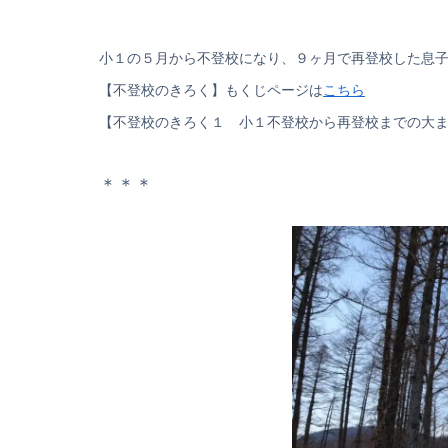
小１の５月から不登校になり、９ヶ月で再登校した息
【不登校のきろく】もくじページは
こちら
【不登校のきろく１ 小１不登校から再登校までの大ま
＊＊＊