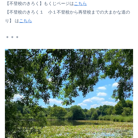
【不登校のきろく】もくじページは
こちら
【不登校のきろく１ 小１不登校から再登校までの大まかな道の
り】 は
こちら
＊＊＊