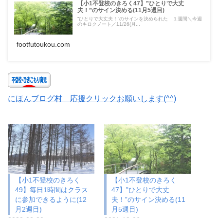
【小1不登校のきろく47】”ひとりで大丈
夫！”のサイン決める(11月5週目)
”ひとりで大丈夫！”のサインを決められた １週間＼今週
のキロクノート／11/26(月...
footfutoukou.com
にほんブログ村 応援クリックお願いします(^^)
【小1不登校のきろく
【小1不登校のきろく
49】毎日1時間はクラス
47】”ひとりで大丈
に参加できるように(12
夫！”のサイン決める(11
月2週目)
月5週目)