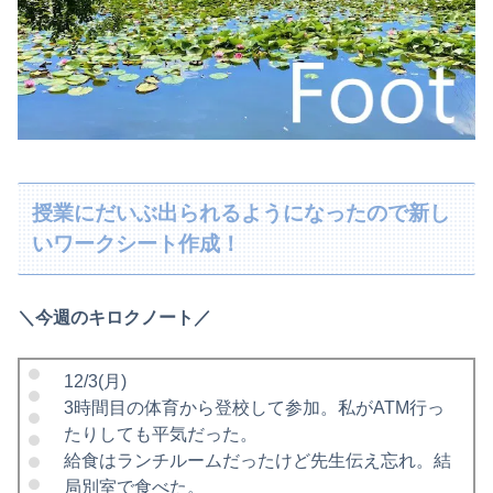
授業にだいぶ出られるようになったので新し
いワークシート作成！
＼今週のキロクノート／
12/3(月)
3時間目の体育から登校して参加。私がATM行っ
たりしても平気だった。
給食はランチルームだったけど先生伝え忘れ。結
局別室で食べた。