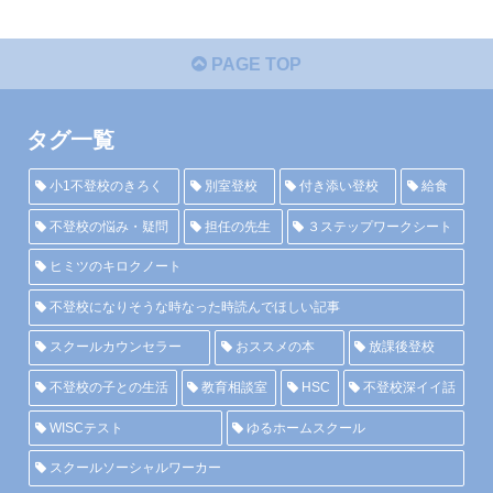
PAGE TOP
タグ一覧
小1不登校のきろく
別室登校
付き添い登校
給食
不登校の悩み・疑問
担任の先生
３ステップワークシート
ヒミツのキロクノート
不登校になりそうな時なった時読んでほしい記事
スクールカウンセラー
おススメの本
放課後登校
不登校の子との生活
教育相談室
HSC
不登校深イイ話
WISCテスト
ゆるホームスクール
スクールソーシャルワーカー