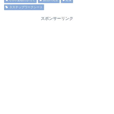
小1不登校のきろく
担任の先生
給食
３ステップワークシート
スポンサーリンク