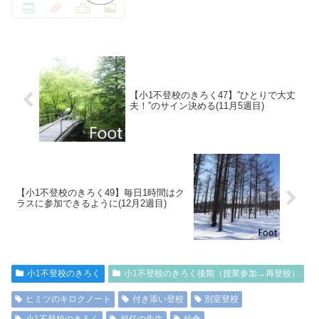
【小1不登校のきろく47】”ひとりで大丈
夫！”のサイン決める(11月5週目)
【小1不登校のきろく49】毎日1時間はク
ラスに参加できるように(12月2週目)
小1不登校のきろく
小1不登校のきろく後期（授業参加→再登校）
ヒミツのキロクノート
付き添い登校
別室登校