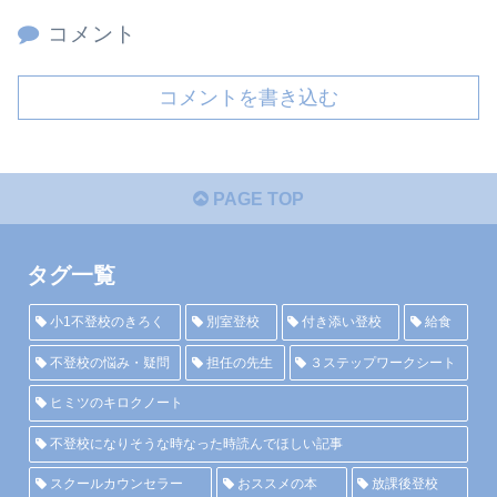
コメント
コメントを書き込む
PAGE TOP
タグ一覧
小1不登校のきろく
別室登校
付き添い登校
給食
不登校の悩み・疑問
担任の先生
３ステップワークシート
ヒミツのキロクノート
不登校になりそうな時なった時読んでほしい記事
スクールカウンセラー
おススメの本
放課後登校