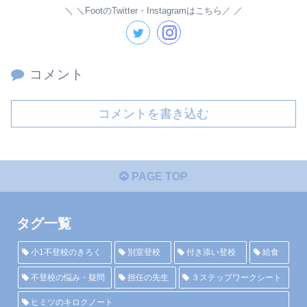
＼FootのTwitter・Instagramはこちら／
コメント
コメントを書き込む
PAGE TOP
タグ一覧
小1不登校のきろく
別室登校
付き添い登校
給食
不登校の悩み・疑問
担任の先生
３ステップワークシート
ヒミツのキロクノート