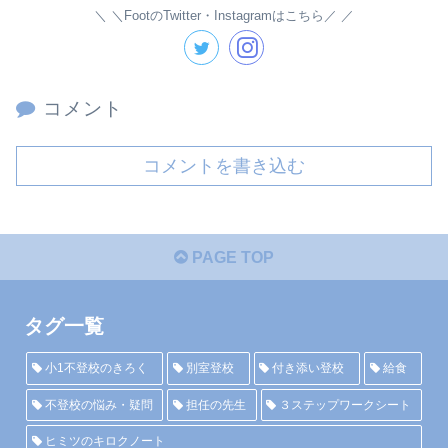
＼FootのTwitter・Instagramはこちら／
コメント
コメントを書き込む
PAGE TOP
タグ一覧
小1不登校のきろく
別室登校
付き添い登校
給食
不登校の悩み・疑問
担任の先生
３ステップワークシート
ヒミツのキロクノート