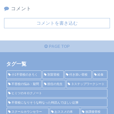
コメント
コメントを書き込む
PAGE TOP
タグ一覧
小1不登校のきろく
別室登校
付き添い登校
給食
不登校の悩み・疑問
担任の先生
３ステップワークシート
ヒミツのキロクノート
不登校になりそうな時なった時読んでほしい記事
スクールカウンセラー
おススメの本
放課後登校