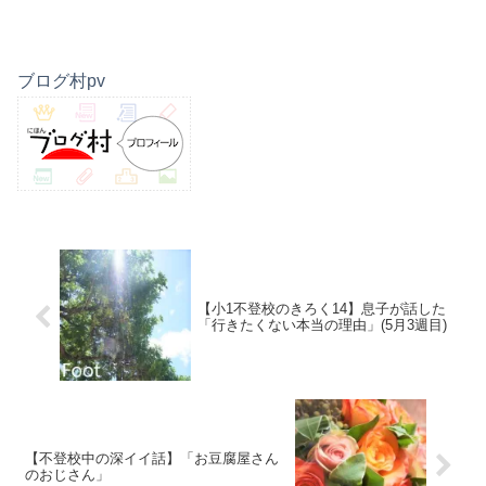
ブログ村pv
【小1不登校のきろく14】息子が話した
「行きたくない本当の理由」(5月3週目)
【不登校中の深イイ話】「お豆腐屋さん
のおじさん」