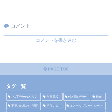
コメント
コメントを書き込む
PAGE TOP
タグ一覧
小1不登校のきろく
別室登校
付き添い登校
給食
不登校の悩み・疑問
担任の先生
３ステップワークシート