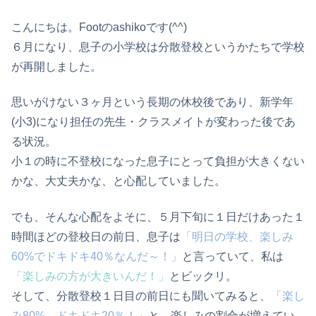
こんにちは。Footのashikoです(^^)
６月になり、息子の小学校は分散登校というかたちで学校
が再開しました。
思いがけない３ヶ月という長期の休校後であり、新学年
(小3)になり担任の先生・クラスメイトが変わった後であ
る状況。
小１の時に不登校になった息子にとって負担が大きくない
かな、大丈夫かな、と心配していました。
でも、そんな心配をよそに、５月下旬に１日だけあった１
時間ほどの登校日の前日、息子は
「明日の学校、楽しみ
60%でドキドキ40％なんだ～！」
と言っていて、私は
「楽しみの方が大きいんだ！」
とビックリ。
そして、分散登校１日目の前日にも聞いてみると、
「楽し
み80%、ドキドキ20％！」
と、楽しみの割合が増えてい