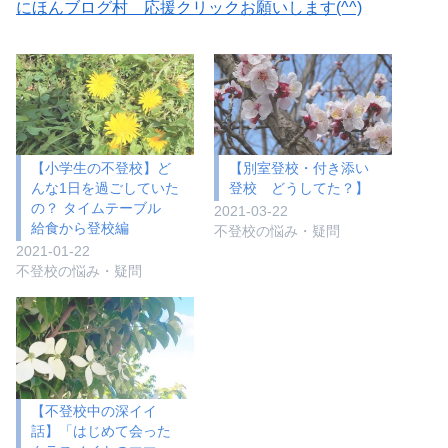
にほんブログ村 応援クリックお願いします(^^)
【小学生の不登校】ど
【別室登校・付き添い
んな1日を過ごしていた
登校 どうしてた？】
の？ タイムテーブル
2021-03-22
給食から登校編
不登校の悩み・疑問
2021-01-22
不登校の悩み・疑問
【不登校中の深イイ
話】「はじめて会った