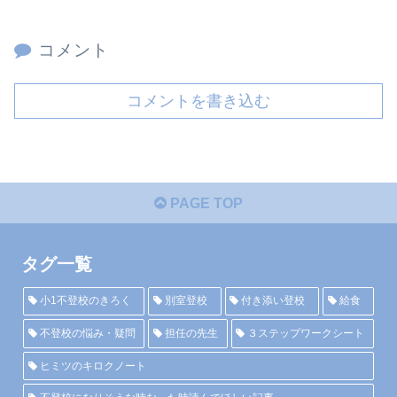
コメント
コメントを書き込む
PAGE TOP
タグ一覧
小1不登校のきろく
別室登校
付き添い登校
給食
不登校の悩み・疑問
担任の先生
３ステップワークシート
ヒミツのキロクノート