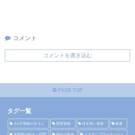
コメント
コメントを書き込む
PAGE TOP
タグ一覧
小1不登校のきろく
別室登校
付き添い登校
給食
不登校の悩み・疑問
担任の先生
３ステップワークシート