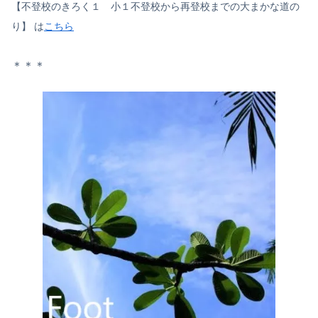
【不登校のきろく１ 小１不登校から再登校までの大まかな道の
り】 は
こちら
＊＊＊