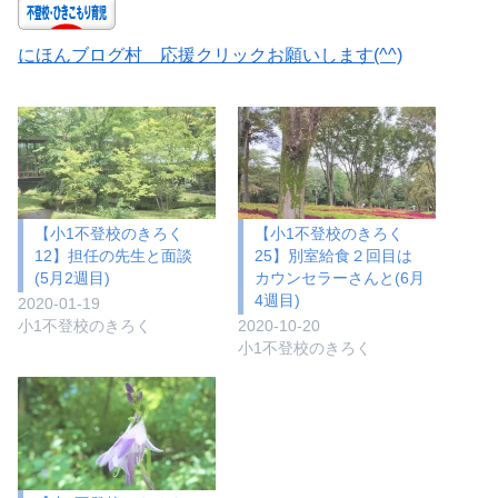
にほんブログ村 応援クリックお願いします(^^)
【小1不登校のきろく
【小1不登校のきろく
12】担任の先生と面談
25】別室給食２回目は
(5月2週目)
カウンセラーさんと(6月
4週目)
2020-01-19
小1不登校のきろく
2020-10-20
小1不登校のきろく