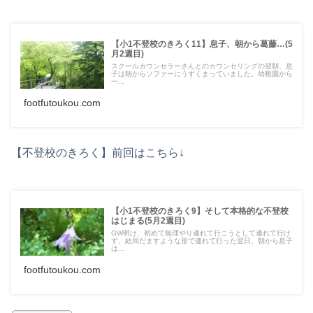
【小1不登校のきろく11】息子、朝から葛藤…(5
月2週目)
スクールカウンセラーさんとのカウンセリングの翌朝、息
子は朝からソファーにうずくまっていました。幼稚園から
一...
footfutoukou.com
【不登校のきろく】前回はこちら↓
【小1不登校のきろく9】そして本格的な不登校
はじまる(5月2週目)
GW明け、初めて無理やり連れて行こうとして連れて行け
ず、結局だますような形で連れて行った翌日、朝から息子
は...
footfutoukou.com