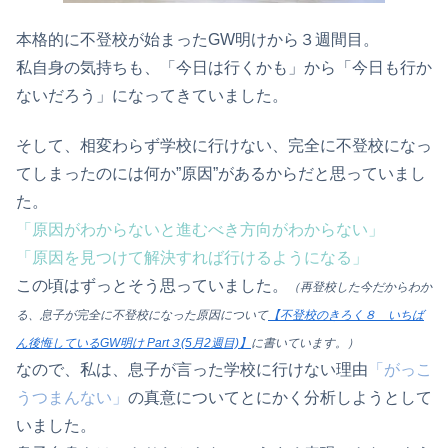
本格的に不登校が始まったGW明けから３週間目。
私自身の気持ちも、「今日は行くかも」から「今日も行か
ないだろう」になってきていました。
そして、相変わらず学校に行けない、完全に不登校になっ
てしまったのには何か”原因”があるからだと思っていまし
た。
「原因がわからないと進むべき方向がわからない」
「原因を見つけて解決すれば行けるようになる」
この頃はずっとそう思っていました。
（再登校した今だからわか
る、息子が完全に不登校になった原因について
【不登校のきろく８ いちば
ん後悔しているGW明け Part３(5月2週目)】
に書いています。）
なので、私は、息子が言った学校に行けない理由
「がっこ
うつまんない」
の真意についてとにかく分析しようとして
いました。