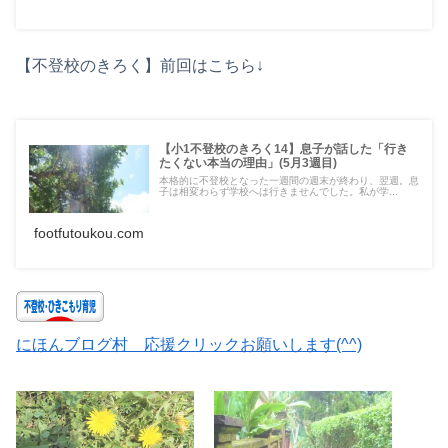
【不登校のきろく】前回はこちら↓
【小1不登校のきろく14】息子が話した「行き
たくない本当の理由」(5月3週目)
本格的に不登校となった一週間の週末が終わり、翌週。息
子は相変わらず学校へは行きませんでした。私が学...
footfutoukou.com
にほんブログ村 応援クリックお願いします(^^)