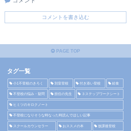
コメント
コメントを書き込む
PAGE TOP
タグ一覧
小1不登校のきろく
別室登校
付き添い登校
給食
不登校の悩み・疑問
担任の先生
３ステップワークシート
ヒミツのキロクノート
不登校になりそうな時なった時読んでほしい記事
スクールカウンセラー
おススメの本
放課後登校