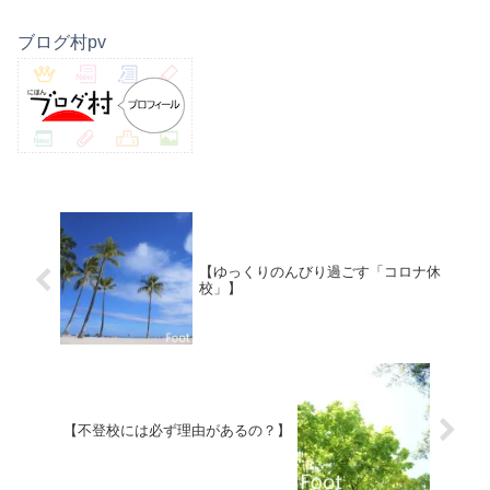
ブログ村pv
【ゆっくりのんびり過ごす「コロナ休
校」】
【不登校には必ず理由があるの？】